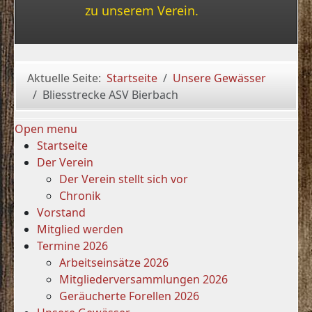
zu unserem Verein.
Aktuelle Seite:
Startseite
Unsere Gewässer
Bliesstrecke ASV Bierbach
Open menu
Startseite
Der Verein
Der Verein stellt sich vor
Chronik
Vorstand
Mitglied werden
Termine 2026
Arbeitseinsätze 2026
Mitgliederversammlungen 2026
Geräucherte Forellen 2026