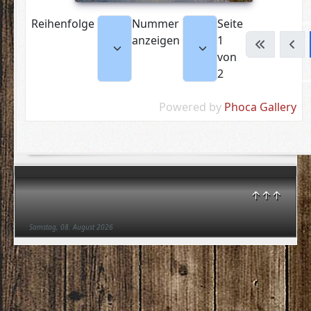
Reihenfolge
Nummer
Seite
anzeigen
1
von
2
Powered by
Phoca Gallery
↑↑↑
Samstag, 08. August 2026