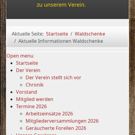
zu unserem Verein.
Aktuelle Seite:
Startseite
Waldschenke
Aktuelle Informationen Waldschenke
Open menu
Startseite
Der Verein
Der Verein stellt sich vor
Chronik
Vorstand
Mitglied werden
Termine 2026
Arbeitseinsätze 2026
Mitgliederversammlungen 2026
Geräucherte Forellen 2026